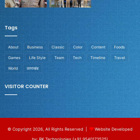
Tags
About
Business
Classic
Color
Content
Foods
Games
Life Style
Team
Tech
Timeline
Travel
World
उतराखंड
VISITOR COUNTER
© Copyright 2026, All Rights Reserved |
Website Developed
by: RK Technologies (+91 9540173525)