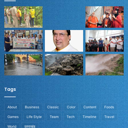
Tags
About
Business
Classic
Color
Content
Foods
Games
Life Style
Team
Tech
Timeline
Travel
World
उतराखंड