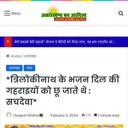
S
Menu
fo
विशिष्ट पहचान बना रही है आदि कैलाश परिक्रमा: महाराज
Home
/
उतराखंड
उतराखंड
शोक
*त्रिलोकीनाथ के भजन दिल की
गहराइयों को छू जाते थे :
सचदेवा*
Send
Durgesh Mishra
February 5, 2024
111
1 minute read
an