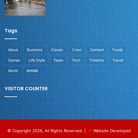
Tags
About
Business
Classic
Color
Content
Foods
Games
Life Style
Team
Tech
Timeline
Travel
World
उतराखंड
VISITOR COUNTER
© Copyright 2026, All Rights Reserved |
Website Developed