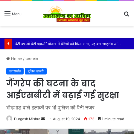
S
Menu
fo
विशिष्ट पहचान बना रही है आदि कैलाश परिक्रमा: महाराज
Home
/
उतराखंड
उतराखंड
पुलिस डायरी
गैंगरेप की घटना के बाद
आईएसबीटी में बढ़ाई गई सुरक्षा
भीड़भाड़ वाले इलाकों पर भी पुलिस की पैनी नजर
Send
Durgesh Mishra
August 19, 2024
173
1 minute read
an
email