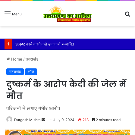
S
Menu
fo
श्री हेमकुंट साहिब की वार्षिक यात्रा 10 अक्टूबर को औपचारिक रूप से बंद कर दी जाएगी
Home
/
उतराखंड
उतराखंड
शोक
दुष्कर्म के आरोप कैदी की जेल में
मौत
परिजनों ने लगाए गंभीर आरोप
Send
Durgesh Mishra
July 9, 2024
218
2 minutes read
an
email