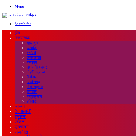
Menu
Search for
होम
उत्तराखंड
देहरादून
अल्मोड़ा
चमोली
उत्तरकाशी
चम्पावत
उधम सिंह नगर
टिहरी गढ़वाल
नैनीताल
पिथौरागढ़
पौड़ी गढ़वाल
बागेश्वर
रुद्रप्रयाग
हरिद्वार
आस्था
टेक्नोलॉजी
दुर्घटना
पर्यटन
प्रशासन
राजनीति