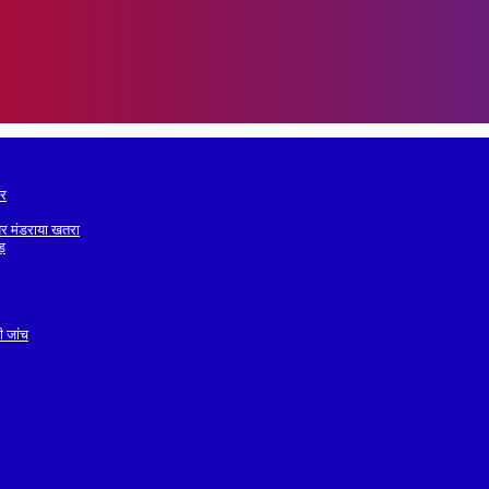
ोर
व पर मंडराया खतरा
वड़
ी जांच