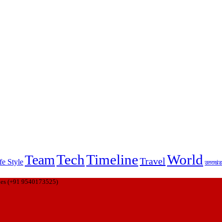
Tech
Timeline
World
Team
Travel
fe Style
उतराखंड
ies (+91 9540173525)