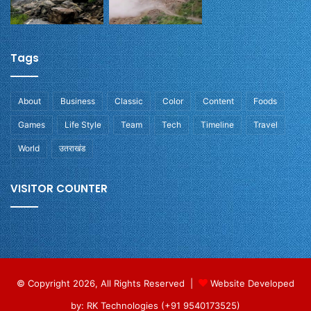
Tags
About
Business
Classic
Color
Content
Foods
Games
Life Style
Team
Tech
Timeline
Travel
World
उतराखंड
VISITOR COUNTER
© Copyright 2026, All Rights Reserved |
Website Developed
by: RK Technologies (+91 9540173525)