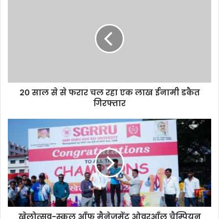
20 साल से से फरार चल रहा एक लाख ईनामी डकैत
गिरफ्तार
खेलोत्सव-स्कूल आँफ मैनेजमेंट ओवरआँल चैम्पियन