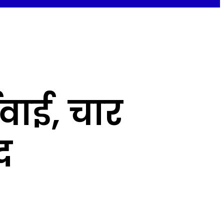
वाई, चार
द