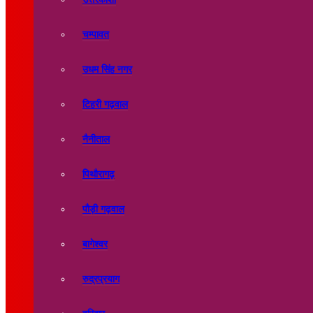
चम्पावत
उधम सिंह नगर
टिहरी गढ़वाल
नैनीताल
पिथौरागढ़
पौड़ी गढ़वाल
बागेश्वर
रुद्रप्रयाग