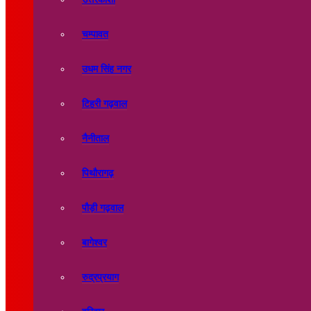
चम्पावत
उधम सिंह नगर
टिहरी गढ़वाल
नैनीताल
पिथौरागढ़
पौड़ी गढ़वाल
बागेश्वर
रुद्रप्रयाग