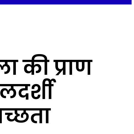
ला की प्राण
ालदर्शी
वच्छता