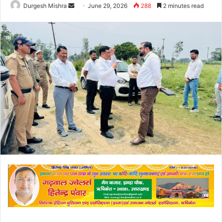
Send
Durgesh Mishra
June 29, 2026
288
2 minutes read
an
email