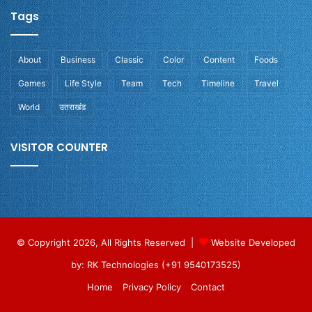
Tags
About
Business
Classic
Color
Content
Foods
Games
Life Style
Team
Tech
Timeline
Travel
World
उतराखंड
VISITOR COUNTER
© Copyright 2026, All Rights Reserved |
Website Developed
by: RK Technologies (+91 9540173525)
Home
Privacy Policy
Contact