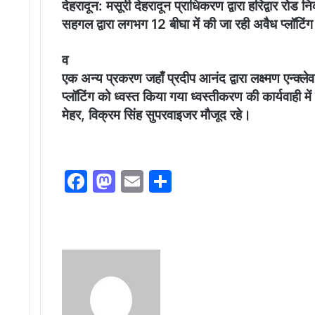
देहरादून: मसूरी देहरादून प्राधिकरण द्वारा हरिद्वार रोड
सहगल द्वारा लगभग 12 बीघा में की जा रही अवैध प्लॉटिं
व
एक अन्य प्रकरण जहाँ प्रदीप आनंद द्वारा लक्ष्मण एन्क्ले
प्लॉटिंग को ध्वस्त किया गया ध्वस्तीकरण की कार्यवाही
मेहर, विक्रम सिंह सुपरवाइजर मौजूद रहे।
F
M
E
S
a
a
m
h
c
st
ai
ar
e
o
l
e
Send
b
d
an
o
o
email