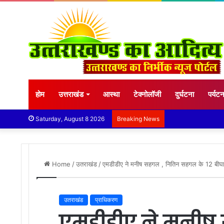
होम
उत्तराखंड
आस्था
टेक्नोलॉजी
दुर्घटना
पर्यट
Saturday, August 8 2026
Breaking News
Home
/
उतराखंड
/
एमडीडीए ने मनीष सहगल , नितिन सहगल के 12 बीघा में
उतराखंड
प्राधिकरण
एमडीडीए ने मनीष