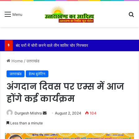
S
Menu
fo
बारिश ने बढ़ाई दहशत, दरकने लगी जमीन, 10 परिवारों ने छोड़े घर
Home
/
उतराखंड
उतराखंड
हेल्थ बुलेटिन
अंगदान दिवस पर एम्स में आज
होंगे कई कार्यक्रम
Send
Durgesh Mishra
August 2, 2024
104
an
Less than a minute
email