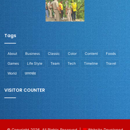
Tags
About
Business
Classic
Color
Content
Foods
Games
Life Style
Team
Tech
Timeline
Travel
World
उतराखंड
VISITOR COUNTER
© Copyright 2026, All Rights Reserved |
Website Developed