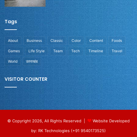
Tags
About
Business
Classic
Color
Content
Foods
Games
Life Style
Team
Tech
Timeline
Travel
World
उतराखंड
VISITOR COUNTER
© Copyright 2026, All Rights Reserved |
Website Developed
by: RK Technologies (+91 9540173525)