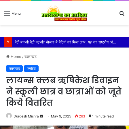
S
Menu
fo
विशिष्ट पहचान बना रही है आदि कैलाश परिक्रमा: महाराज
Home
/
उतराखंड
उतराखंड
जनहित
लायन्स क्लब ऋषिकेश डिवाइन
ने स्कूली छात्र व छात्राओं को जूते
किये वितरित
Send
Durgesh Mishra
May 9, 2025
263
1 minute read
an