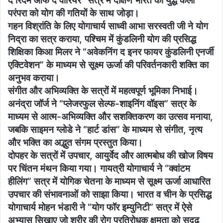
द रिदम ऑफ द वॉरियर” सत्र में दक्षिण भारत की युद्ध कला
परंपरा को योग की गतियों के साथ जोड़ा।
गहन विश्रांति के लिए योगाचार्य साध्वी आभा सरस्वती जी ने योग
निद्रा का सत्र कराया, पश्चिम में कुंडलिनी योग की प्रसिद्ध
शिक्षिका किआ मिलर ने “अवेकनिंग द इनर फायर कुंडलिनी एनर्जी
एक्टिवेशन” के माध्यम से सूक्ष्म ऊर्जा की परिवर्तनकारी शक्ति का
अनुभव कराया।
संगीत और अभिव्यक्ति के सत्रों में महत्वपूर्ण भूमिका निभाई।
अनंद्रा जॉर्ज ने “प्लेजरफुल सेल्फ-शाइनिंग वॉइस” सत्र के
माध्यम से आत्म-अभिव्यक्ति और सशक्तिकरण का उत्सव मनाया,
जबकि साइमन ग्लोडे ने “हार्ट डांस” के माध्यम से संगीत, नृत्य
और भक्ति का अद्भुत संगम प्रस्तुत किया।
दोपहर के सत्रों में उपचार, आयुर्वेद और आत्मबोध की खोज विषय
पर चिंतन मंथन किया गया। गायत्री योगाचार्य ने “क्वांटम
हीलिंग” सत्र में योगिक चेतना के माध्यम से सूक्ष्म ऊर्जा आधारित
उपचार की संभावनाओं को साझा किया। भारत व चीन के प्रसिद्ध
योगाचार्य मोहन भंडारी ने “योग फॉर इम्युनिटी” सत्र में ऐसे
अभ्यास सिखाए जो शरीर की रोग प्रतिरोधक क्षमता को सुदृढ़