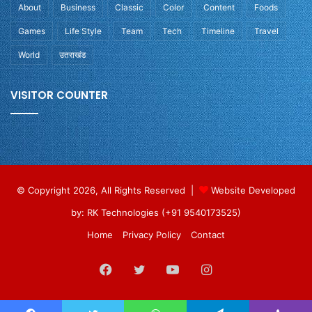
About
Business
Classic
Color
Content
Foods
Games
Life Style
Team
Tech
Timeline
Travel
World
उतराखंड
VISITOR COUNTER
© Copyright 2026, All Rights Reserved |
Website Developed
by: RK Technologies (+91 9540173525)
Home
Privacy Policy
Contact
Facebook
Twitter
YouTube
Instagram