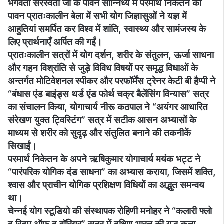
भगवती सरस्वती जी के पावन सान्निध्य में परमार्थ निकेतन की
पावन प्रातःकालीन बेला में सभी योग जिज्ञासुओं ने यज्ञ में
आहुतियां समर्पित कर विश्व में शांति, स्वास्थ्य और सामंजस्य के
लिए प्रार्थनाएँ अर्पित की गईं।
प्रातःकालीन सत्रों में योग दर्शन, शरीर के संतुलन, ऊर्जा साधना
और गहन विश्रांति से जुड़े विविध विषयों पर समृद्ध विधाओं के
अन्तर्गत मोटिवेशनल स्पीकर और परफॉर्मेंस ट्रेनर केटी बी हैप्पी ने
“बंधास एंड बाइंड्स थर्ड एंड फोर्थ चक्र बैलेंसिंग विन्यास” सत्र
का संचालन किया, योगाचार्य नीरू कठपाल ने “अयंगर आधारित
संरेखण युक्त ट्विस्टिंग” सत्र में सटीक आसन अभ्यासों के
माध्यम से शरीर को सुदृढ़ और संतुलित बनाने की तकनीकें
सिखाईं।
परमार्थ निकेतन के अपने ऋषिकुमार योगाचार्य मयंक भट्ट ने
“पारंपरिक योगिक दंड साधना” का अभ्यास कराया, जिसमें शक्ति,
श्वास और प्राचीन योगिक प्रशिक्षण विधियों का अद्भुत समन्वय
था।
चेन्नई योग स्टूडियो की संस्थापक रोहिणी मनोहर ने “कलारी फ्लो