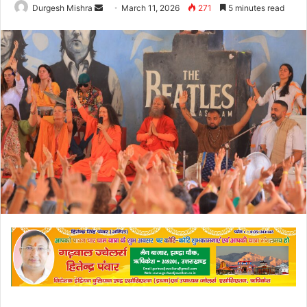
Send
Durgesh Mishra
March 11, 2026
271
5 minutes read
an
email