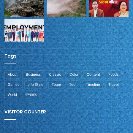
Tags
About
Business
Classic
Color
Content
Foods
Games
Life Style
Team
Tech
Timeline
Travel
World
उतराखंड
VISITOR COUNTER