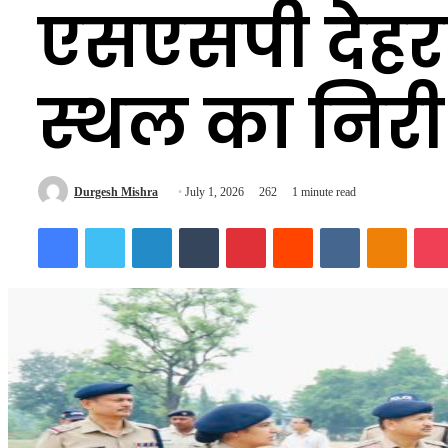
एसएसपी देहरा
स्थल का निरी
Send
Durgesh Mishra
July 1, 2026
262
1 minute read
an
Facebook
Twitter
LinkedIn
Tumblr
Pinterest
Reddit
VKontakte
Odnokl
email