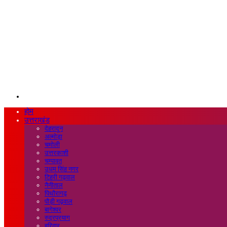
Search
for
होम
उत्तराखंड
देहरादून
अल्मोड़ा
चमोली
उत्तरकाशी
चम्पावत
उधम सिंह नगर
टिहरी गढ़वाल
नैनीताल
पिथौरागढ़
पौड़ी गढ़वाल
बागेश्वर
रुद्रप्रयाग
हरिद्वार