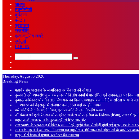
आस्था
टेक्नोलॉजी
दुर्घटना
पर्यटन
प्रशासन
राजनीति
एक्सक्लूसिव खबरें
स्पोर्ट्स
LOGIN
Search
Sidebar
for
Random
Article
Thursday, August 6 2026
Breaking News
महापौर शंभू पासवान के जन्मदिवस पर विकास की सौगात
कुलपति प्रो. अम्बरीश कुमार महाजन ने वित्तीय कार्यों में पारदर्शिता एवं समयबद्धता पर दिया ज
कुमाऊं कमिश्नर और नैनीताल विधायक को मिला एसआईआर का नोटिस सरिता आर्या ने पता
11 अगस्त को देहरादून में रोजगार मेला, 559 पदों पर होगा चयन
बर्थ सर्टिफिकेट के बदले नियम, देरी पर कोर्ट के लगाने पड़ेंगे चक्कर
डॉ. पंकज गर्ग एसोसिएशन ऑफ ब्रेस्ट सर्जन्स ऑफ इंडिया के निदेशक (शिक्षा), उत्तर क्षेत्र न
महाराज की राजस्थान के मुख्यमंत्री से शिष्टाचार भेंट
उत्तरकाशी के पापड़गाड़ में फिर धंसा गंगोत्री हाईवे तेजी से चौड़ी होती गई दरार, क्यार्क गां
सावन के महीने में धर्मनगरी में आस्था का महासैलाब, 60 साल की महिलाओं के कंधों पर कां
मसूरी बोर्ड बैठक में हंगामा, धरने पर बैठे सभासद