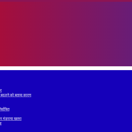
ोर
 बदलने को बताया कारण
िर्वाचित
व पर मंडराया खतरा
वड़