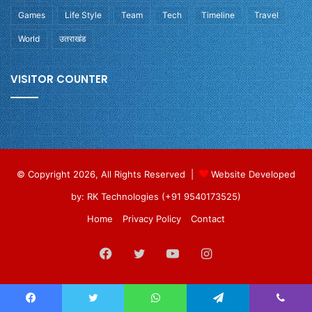
Games
Life Style
Team
Tech
Timeline
Travel
World
उतराखंड
VISITOR COUNTER
© Copyright 2026, All Rights Reserved |
Website Developed
by: RK Technologies (+91 9540173525)
Home
Privacy Policy
Contact
Facebook
Twitter
YouTube
Instagram
Facebook
Twitter
WhatsApp
Telegram
Viber