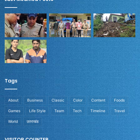
Tags
About
Business
Classic
Color
Content
Foods
Games
Life Style
Team
Tech
Timeline
Travel
World
उतराखंड
VISITOR COUNTER