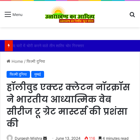
S
Menu
fo
बारिश ने बढ़ाई दहशत, दरकने लगी जमीन, 10 परिवारों ने छोड़े घर
Home
/
फिल्मी दुनिया
फिल्मी दुनिया
मुम्बई
हॉलीवुड एक्टर क्लेटन नॉरक्रॉस
ने भारतीय आध्यात्मिक वेब
सीरीज टू ग्रेट मास्टर्स की प्रशंसा
की
Send
Durgesh Mishra
June 13, 2024
116
4 minutes read