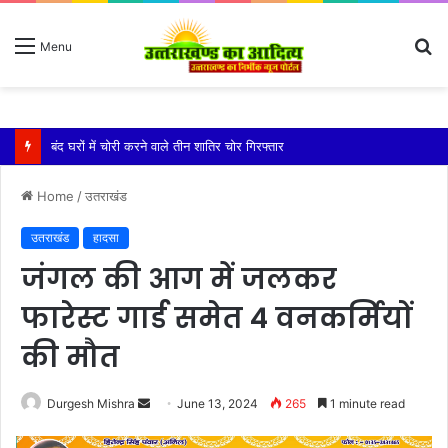
S
Menu
fo
बारिश ने बढ़ाई दहशत, दरकने लगी जमीन, 10 परिवारों ने छोड़े घर
Home
/
उतराखंड
उतराखंड
हादसा
जंगल की आग में जलकर
फारेस्ट गार्ड समेत 4 वनकर्मियों
की मौत
Send
Durgesh Mishra
June 13, 2024
265
1 minute read
an