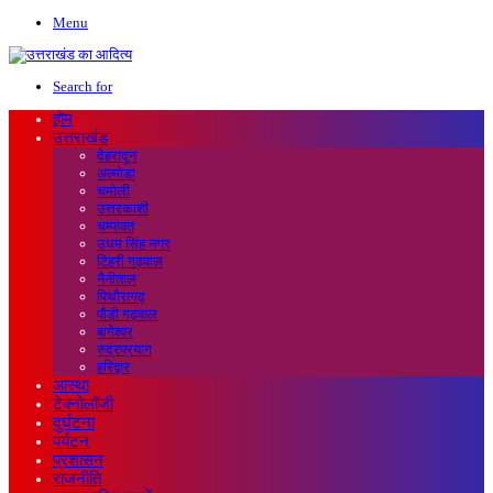
Menu
Search for
होम
उत्तराखंड
देहरादून
अल्मोड़ा
चमोली
उत्तरकाशी
चम्पावत
उधम सिंह नगर
टिहरी गढ़वाल
नैनीताल
पिथौरागढ़
पौड़ी गढ़वाल
बागेश्वर
रुद्रप्रयाग
हरिद्वार
आस्था
टेक्नोलॉजी
दुर्घटना
पर्यटन
प्रशासन
राजनीति