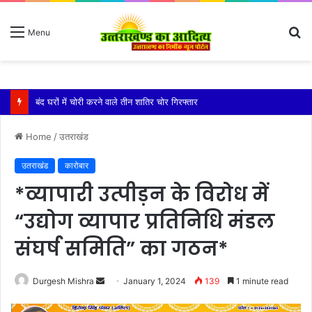
S
Menu
fo
बारिश ने बढ़ाई दहशत, दरकने लगी जमीन, 10 परिवारों ने छोड़े घर
Home
/
उतराखंड
उतराखंड
कारोबार
*व्यापारी उत्पीड़न के विरोध में
“उद्योग व्यापार प्रतिनिधि मंडल
संघर्ष समिति” का गठन*
Send
Durgesh Mishra
January 1, 2024
139
1 minute read
an