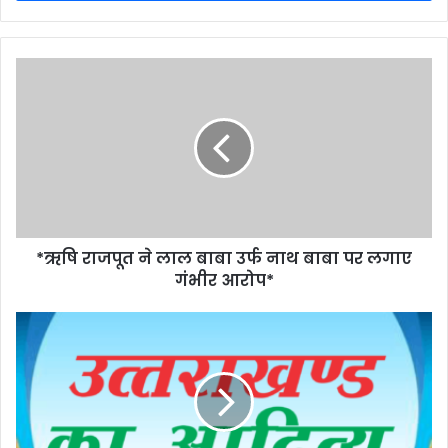
*ऋ​षि राजपूत ने लाल बाबा उर्फ नाथ बाबा पर लगाए
गंभीर आरोप*