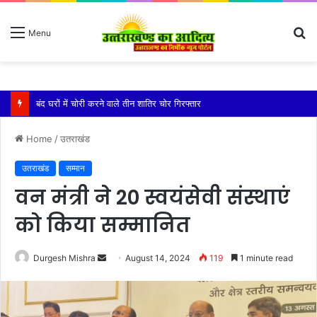
S
Menu
fo
बारिश ने बढ़ाई दहशत, दरकने लगी जमीन, 10 परिवारों ने छोड़े घर
Home
/
उतराखंड
उतराखंड
सम्मान
वन मंत्री ने 20 स्वयंसेवी संस्थाएं
को किया सम्मानित
Send
Durgesh Mishra
August 14, 2024
119
1 minute read
an
email