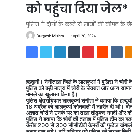
को पहुंचा दिया जेल*
पुलिस ने दोनों के कब्जे से लाखों की कीमत के 
Send
Durgesh Mishra
April 20, 2024
an
Facebook
Twitter
LinkedIn
Tumblr
Pinterest
Reddit
VKon
email
हल्द्वानी। नैनीताला जिले के लालकुआं में पुलिस ने चोरी 
पुलिस को बड़ी मात्रा में चोरी के जेवरात और अन्य सामान
मामले का खुलासा किया है।
पुलिस क्षेत्राधिकार लालकुआं संगीता ने बताया कि हल्दूच
18 अप्रैल को लालकुआं कोतवाली में तहरीर दी थी। दोनो
अज्ञात चोरों ने उनके घर का ताला तोड़कर नगदी और 
पुलिस ने बताया कि चोरों की तलाश में पुलिस टीम का गठन
करीब 200 से 300 सीसीटीवी कैमरों की फुटेज खंगाली,
सुराग हाथ लगे। वहीं शनिवार को पुलिस को सूचना मिली क