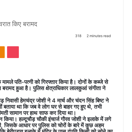
जेवरात किए बरामद
318
2 minutes read
takte
Odnoklassniki
Pocket
के मामले पति-पत्नी को गिरफ्तार किया है। दोनों के कब्जे से
 बरामद हुआ है। पुलिस क्षेत्राधिकार लालकुआं संगीता ने
ौड़ निवासी हेमचंद्र जोशी ने 4 मार्च और चंदन सिंह बिष्ट ने
ं बताया था कि जब वे लोग घर से बाहर गए हुए थे, तभी
कीमती सामान पर हाथ साफ कर दिया था।
 किया। हल्दूचौड़ चौकी इंचार्ज गौरव जोशी ने इलाके में लगे
 जिसके आधार पर पुलिस को चोरों के बारे में कुछ अहम
ि बेरीपड़ाव इलाके में मंदिर के पास दंपति किसी को सोने का