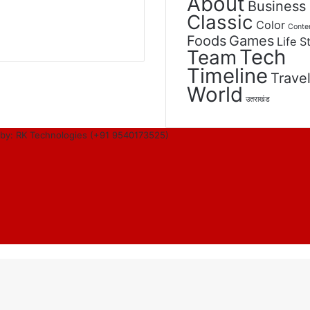
About
Business
Classic
Color
Conte
Foods
Games
Life S
Tech
Team
Timeline
Trave
World
उतराखंड
by: RK Technologies (+91 9540173525)