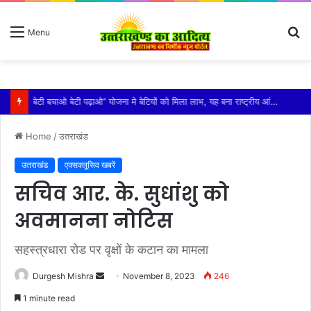
S
Menu
fo
विशिष्ट पहचान बना रही है आदि कैलाश परिक्रमा: महाराज
Home
/
उतराखंड
उतराखंड
एक्सक्लूसिव खबरें
सचिव आर. के. सुधांशु को
अवमानना नोटिस
सहस्त्रधारा रोड पर वृक्षों के कटान का मामला
Send
Durgesh Mishra
November 8, 2023
246
an
1 minute read
email