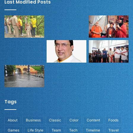
Last Modified Posts
Tags
About
Business
Classic
Color
Content
Foods
Games
Life Style
Team
Tech
Timeline
Travel