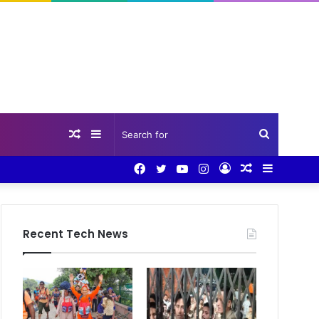
Random
Sidebar
Search
Facebook
Twitter
YouTube
Instagram
Log
Random
Sidebar
Article
for
In
Article
Recent Tech News