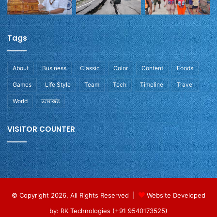
Tags
About
Business
Classic
Color
Content
Foods
Games
Life Style
Team
Tech
Timeline
Travel
World
उतराखंड
VISITOR COUNTER
© Copyright 2026, All Rights Reserved |
Website Developed
by: RK Technologies (+91 9540173525)