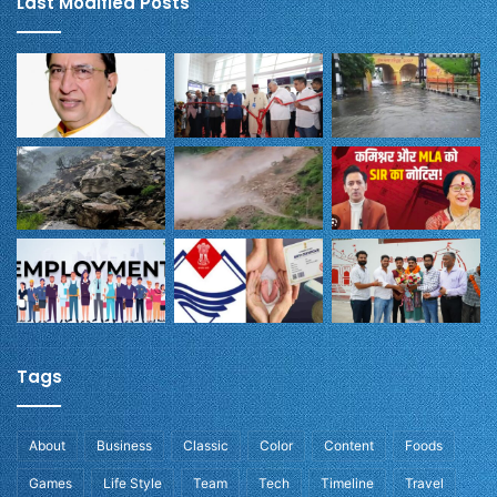
Last Modified Posts
Tags
About
Business
Classic
Color
Content
Foods
Games
Life Style
Team
Tech
Timeline
Travel