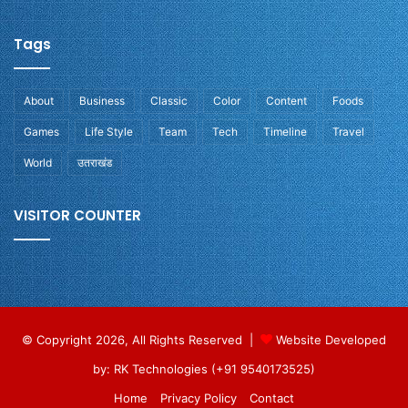
Tags
About
Business
Classic
Color
Content
Foods
Games
Life Style
Team
Tech
Timeline
Travel
World
उतराखंड
VISITOR COUNTER
© Copyright 2026, All Rights Reserved |
Website Developed
by: RK Technologies (+91 9540173525)
Home
Privacy Policy
Contact