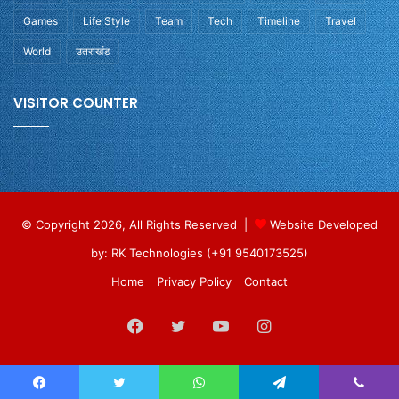
Games
Life Style
Team
Tech
Timeline
Travel
World
उतराखंड
VISITOR COUNTER
© Copyright 2026, All Rights Reserved |
Website Developed
by: RK Technologies (+91 9540173525)
Home
Privacy Policy
Contact
Facebook
Twitter
YouTube
Instagram