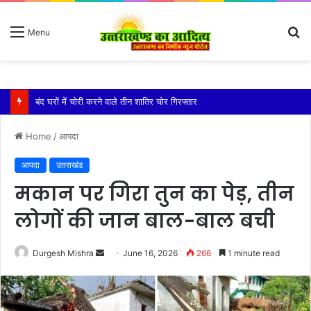
S
Menu
fo
बारिश ने बढ़ाई दहशत, दरकने लगी जमीन, 10 परिवारों ने छोड़े घर
Home
/
आपदा
आपदा
उतराखंड
मकान पर गिरा तुन का पेड़, तीन
लोगों की जान बाल-बाल बची
Send
Durgesh Mishra
June 16, 2026
266
1 minute read
an
email