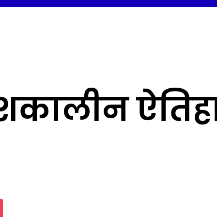
िटिशकालीन ऐति
assniki
Pocket