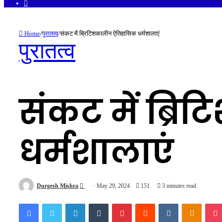
Facebook
Home
/
पुरातत्व
/
संकट में ब्रिटिशकालीन ऐतिहासिक धर्मशालाएं
पुरातत्व
संकट में ब्र
धर्मशालाएं
Send
Durgesh Mishra
May 29, 2024
151
3 minutes read
an
Facebook
Twitter
LinkedIn
Tumblr
Pinterest
Reddit
VKontakte
Odnokl
email