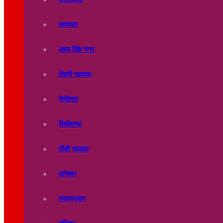
चम्पावत
उधम सिंह नगर
टिहरी गढ़वाल
नैनीताल
पिथौरागढ़
पौड़ी गढ़वाल
बागेश्वर
रुद्रप्रयाग