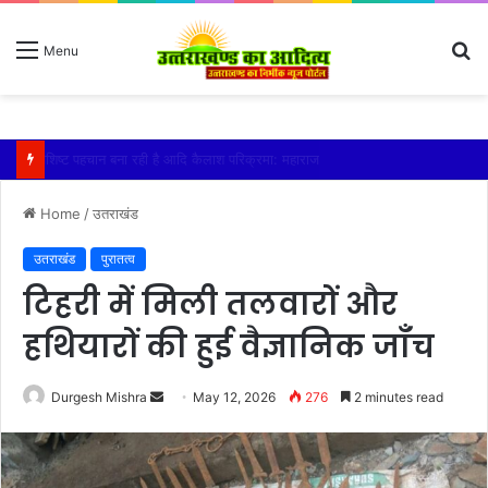
S
Menu
fo
तेज बारिश से धर्मनगरी हरिद्वार हुई पानी-पानी
Home
/
उतराखंड
उतराखंड
पुरातत्व
टिहरी में मिली तलवारों और
हथियारों की हुई वैज्ञानिक जाँच
Send
Durgesh Mishra
May 12, 2026
276
2 minutes read
an
email