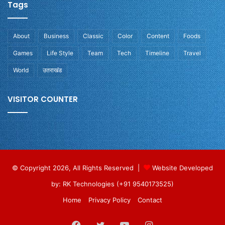
Tags
About
Business
Classic
Color
Content
Foods
Games
Life Style
Team
Tech
Timeline
Travel
World
उतराखंड
VISITOR COUNTER
© Copyright 2026, All Rights Reserved |
Website Developed
by: RK Technologies (+91 9540173525)
Home
Privacy Policy
Contact
Facebook
Twitter
YouTube
Instagram