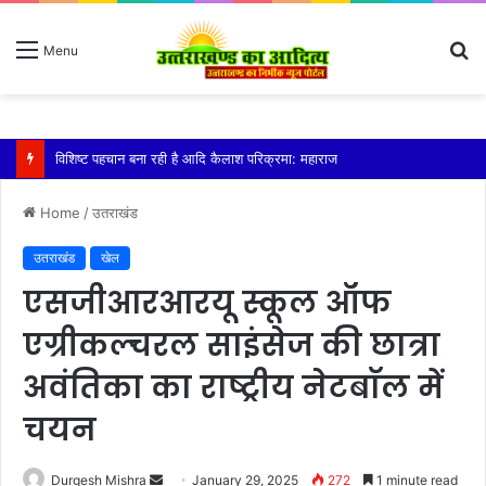
S
Menu
fo
तेज बारिश से धर्मनगरी हरिद्वार हुई पानी-पानी
Home
/
उतराखंड
उतराखंड
खेल
एसजीआरआरयू स्कूल ऑफ
एग्रीकल्चरल साइंसेज की छात्रा
अवंतिका का राष्ट्रीय नेटबाॅल में
चयन
Send
Durgesh Mishra
January 29, 2025
272
1 minute read