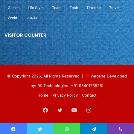
Games
Life Style
Team
Tech
Timeline
Travel
World
उतराखंड
VISITOR COUNTER
© Copyright 2026, All Rights Reserved |
Website Developed
by: RK Technologies (+91 9540173525)
Home
Privacy Policy
Contact
Facebook
Twitter
YouTube
Instagram