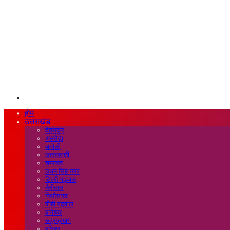
Search
for
होम
उत्तराखंड
देहरादून
अल्मोड़ा
चमोली
उत्तरकाशी
चम्पावत
उधम सिंह नगर
टिहरी गढ़वाल
नैनीताल
पिथौरागढ़
पौड़ी गढ़वाल
बागेश्वर
रुद्रप्रयाग
हरिद्वार