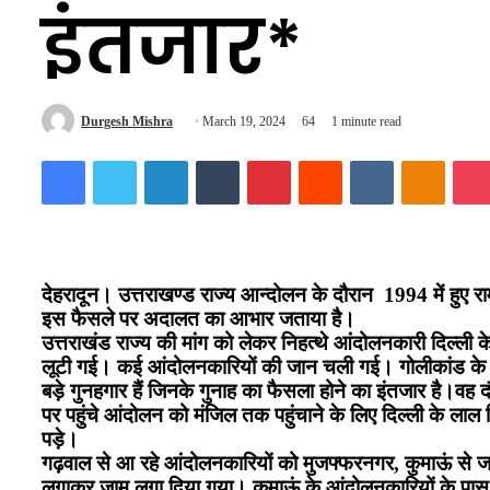
इंतजार*
Send
Durgesh Mishra
March 19, 2024
64
1 minute read
an
Facebook
Twitter
LinkedIn
Tumblr
Pinterest
Reddit
VKontakte
Odnokl
email
देहरादून। उत्तराखण्ड राज्य आन्दोलन के दौरान 1994 में हुए र
इस फैसले पर अदालत का आभार जताया है।
उत्तराखंड राज्य की मांग को लेकर निहत्थे आंदोलनकारी दिल्ल
लूटी गई। कई आंदोलनकारियों की जान चली गई। गोलीकांड के 3
बड़े गुनहगार हैं जिनके गुनाह का फैसला होने का इंतजार है।व
पर पहुंचे आंदोलन को मंजिल तक पहुंचाने के लिए दिल्ली के लाल
पड़े।
गढ़वाल से आ रहे आंदोलनकारियों को मुजफ्फरनगर, कुमाऊं से जा 
लगाकर जाम लगा दिया गया। कुमाऊं के आंदोलनकारियों के पास 