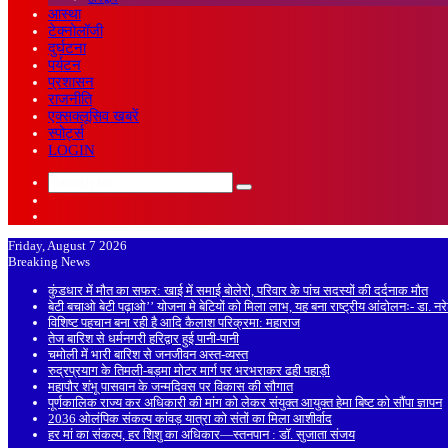
आस्था
टेक्नोलॉजी
दुर्घटना
पर्यटन
प्रशासन
राजनीति
एक्सक्लूसिव खबरें
स्पोर्ट्स
LOGIN
Search
Sidebar
for
Random
Article
Friday, August 7 2026
Breaking News
कुंडधार में मौत का सफर: खाई में समाई बोलेरो, परिवार के पांच सदस्यों की दर्दनाक मौत
बेटी बचाओ बेटी पढ़ाओ’’ योजना मे बेटियों को मिला लाभ, यह बना राष्ट्रीय आंदोलनः- डा. न
विशिष्ट पहचान बना रही है आदि कैलाश परिक्रमा: महाराज
तेज बारिश से धर्मनगरी हरिद्वार हुई पानी-पानी
चमोली में भारी बारिश से जनजीवन अस्त-व्यस्त
रुद्रप्रयाग के तिमली-बड़मा मोटर मार्ग पर भरभराकर ढही पहाड़ी
महापौर शंभू पासवान के जन्मदिवस पर विकास की सौगात
पूर्णकालिक राज्य कर अधिकारी की मांग को लेकर संयुक्त आयुक्त हेमा बिष्ट को सौंपा ज्ञापन
2036 ओलंपिक संकल्प कांवड़ यात्रा को संतों का मिला आशीर्वाद
हर मां का संकल्प, हर शिशु का अधिकार—स्तनपान : डॉ. सुजाता संजय