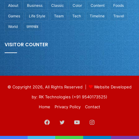
About
Business
Classic
Color
Content
Foods
Games
Life Style
Team
Tech
Timeline
Travel
World
उतराखंड
VISITOR COUNTER
© Copyright 2026, All Rights Reserved |
Website Developed
by: RK Technologies (+91 9540173525)
Home
Privacy Policy
Contact
Facebook
Twitter
YouTube
Instagram