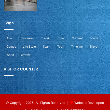
Tags
About
Business
Classic
Color
Content
Foods
Games
Life Style
Team
Tech
Timeline
Travel
World
उतराखंड
VISITOR COUNTER
© Copyright 2026, All Rights Reserved |
Website Developed