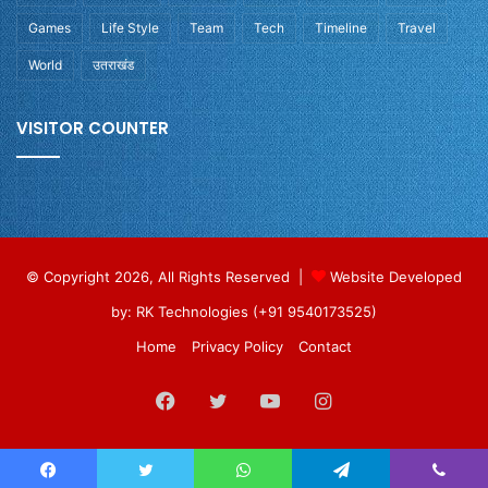
Games
Life Style
Team
Tech
Timeline
Travel
World
उतराखंड
VISITOR COUNTER
© Copyright 2026, All Rights Reserved |
Website Developed
by: RK Technologies (+91 9540173525)
Home
Privacy Policy
Contact
Facebook
Twitter
YouTube
Instagram