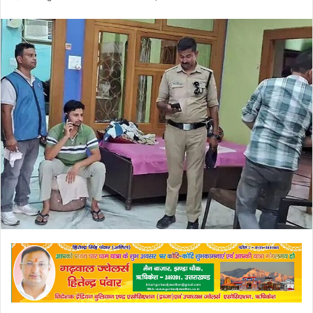
an
email