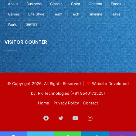
About
Business
Classic
Color
Content
Foods
Games
Life Style
Team
Tech
Timeline
Travel
World
उतराखंड
VISITOR COUNTER
© Copyright 2026, All Rights Reserved |
Website Developed
by: RK Technologies (+91 9540173525)
Home
Privacy Policy
Contact
Facebook
Twitter
YouTube
Instagram