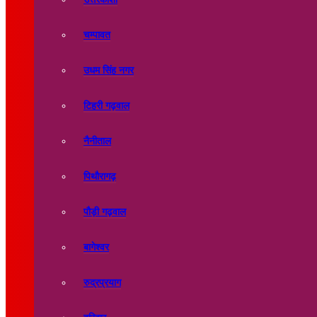
चम्पावत
उधम सिंह नगर
टिहरी गढ़वाल
नैनीताल
पिथौरागढ़
पौड़ी गढ़वाल
बागेश्वर
रुद्रप्रयाग