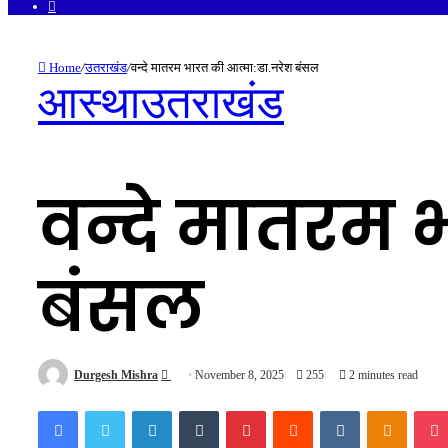
Facebook
Home
/
उतराखंड
/
वन्दे मातरम भारत की आत्मा:डा.नरेश बंसल
आस्था
उतराखंड
वन्दे मातरम 
बंसल
Send
Durgesh Mishra
November 8, 2025
255
2 minutes read
an
Facebook
Twitter
LinkedIn
Tumblr
Pinterest
Reddit
VKontakte
Odnokl
email