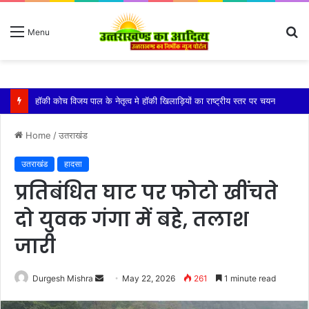
S
Menu
fo
किशोरी को बेहोश कर झाड़ियों में दुष्कर्म, गंभीर हालत में एम्स में भर्ती
Home
/
उतराखंड
उतराखंड
हादसा
प्रतिबंधित घाट पर फोटो खींचते
दो युवक गंगा में बहे, तलाश
जारी
Send
Durgesh Mishra
May 22, 2026
261
1 minute read
an