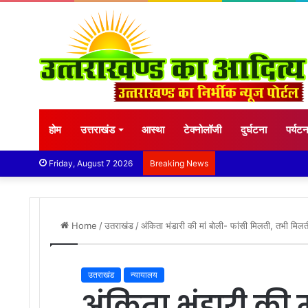
होम
उत्तराखंड
आस्था
टेक्नोलॉजी
दुर्घटना
पर्यट
Friday, August 7 2026
Breaking News
Home
/
उतराखंड
/
अंकिता भंडारी की मां बोली- फांसी मिलती, तभी मिलती
उतराखंड
न्यायालय
अंकिता भंडारी की 