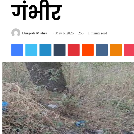
गंभीर
Send
Durgesh Mishra
May 6, 2026
256
1 minute read
an
Facebook
Twitter
LinkedIn
Tumblr
Pinterest
Reddit
VKontakte
Odnokl
email