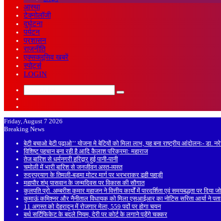
आस्था
टेक्नोलॉजी
दुर्घटना
पर्यटन
प्रशासन
राजनीति
एक्सक्लूसिव खबरें
स्पोर्ट्स
LOGIN
Search
Sidebar
for
Random
Article
Friday, August 7 2026
Breaking News
बेटी बचाओ बेटी पढ़ाओ’’ योजना मे बेटियों को मिला लाभ, यह बना राष्ट्रीय आंदोलनः- डा. न
विशिष्ट पहचान बना रही है आदि कैलाश परिक्रमा: महाराज
तेज बारिश से धर्मनगरी हरिद्वार हुई पानी-पानी
चमोली में भारी बारिश से जनजीवन अस्त-व्यस्त
रुद्रप्रयाग के तिमली-बड़मा मोटर मार्ग पर भरभराकर ढही पहाड़ी
महापौर शंभू पासवान के जन्मदिवस पर विकास की सौगात
कुलपति प्रो. अम्बरीश कुमार महाजन ने वित्तीय कार्यों में पारदर्शिता एवं समयबद्धता पर दिया ज
कुमाऊं कमिश्नर और नैनीताल विधायक को मिला एसआईआर का नोटिस सरिता आर्या ने पता
11 अगस्त को देहरादून में रोजगार मेला, 559 पदों पर होगा चयन
बर्थ सर्टिफिकेट के बदले नियम, देरी पर कोर्ट के लगाने पड़ेंगे चक्कर