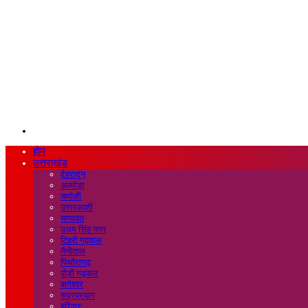
Search
for
होम
उत्तराखंड
देहरादून
अल्मोड़ा
चमोली
उत्तरकाशी
चम्पावत
उधम सिंह नगर
टिहरी गढ़वाल
नैनीताल
पिथौरागढ़
पौड़ी गढ़वाल
बागेश्वर
रुद्रप्रयाग
हरिद्वार