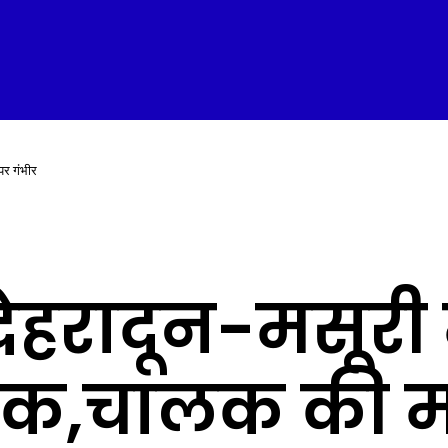
्पर गंभीर
ेहरादून-मसूरी 
ट्रक,चालक की म