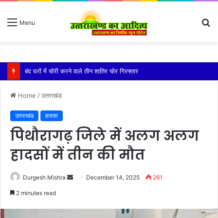
S
Menu
fo
बारिश ने बढ़ाई दहशत, दरकने लगी जमीन, 10 परिवारों ने छोड़े घर
Home
/
उतराखंड
उतराखंड
हादसा
पिथौरागढ़ जिले में अलग अलग
हादसों में तीन की मौत
Send
Durgesh Mishra
December 14, 2025
261
an
2 minutes read
email