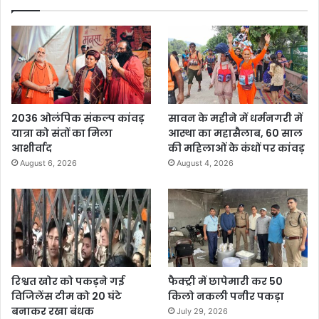
2036 ओलंपिक संकल्प कांवड़
सावन के महीने में धर्मनगरी में
यात्रा को संतों का मिला
आस्था का महासैलाब, 60 साल
आशीर्वाद
की महिलाओं के कंधों पर कांवड़
August 6, 2026
August 4, 2026
रिश्वत खोर को पकड़ने गई
फैक्ट्री में छापेमारी कर 50
विजिलेंस टीम को 20 घंटे
किलो नकली पनीर पकड़ा
बनाकर रखा बंधक
July 29, 2026