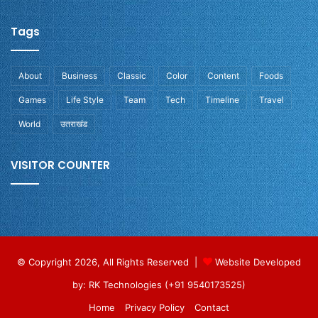
Tags
About
Business
Classic
Color
Content
Foods
Games
Life Style
Team
Tech
Timeline
Travel
World
उतराखंड
VISITOR COUNTER
© Copyright 2026, All Rights Reserved |
Website Developed
by: RK Technologies (+91 9540173525)
Home
Privacy Policy
Contact