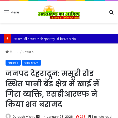
S
Menu
fo
उत्तरकाशी के पापड़गाड़ में फिर धंसा गंगोत्री हाईवे तेजी से चौड़ी होती गई दरार, क्यार्क गांव पर मंडराया खतरा
Home
/
उतराखंड
उतराखंड
एसडीआरएफ
जनपद देहरादून: मसूरी रोड
स्थित पानी बैंड क्षेत्र में खाई में
गिरा व्यक्ति, एसडीआरएफ ने
किया शव बरामद
Send
Durgesh Mishra
January 23, 2026
268
1 minute read