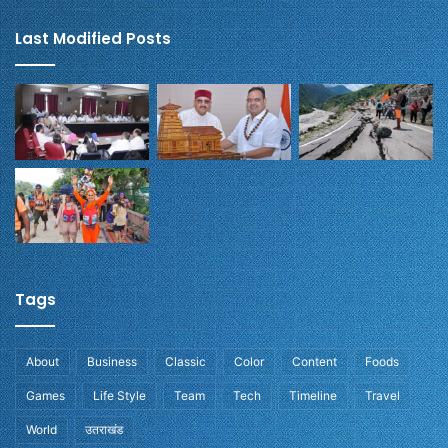
Last Modified Posts
Tags
About
Business
Classic
Color
Content
Foods
Games
Life Style
Team
Tech
Timeline
Travel
World
उतराखंड