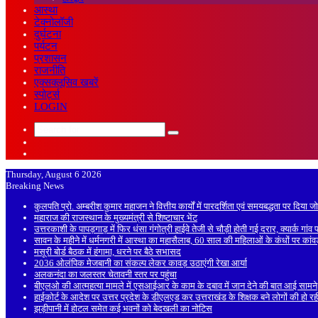
आस्था
टेक्नोलॉजी
दुर्घटना
पर्यटन
प्रशासन
राजनीति
एक्सक्लूसिव खबरें
स्पोर्ट्स
LOGIN
Search
Sidebar
for
Random
Article
Thursday, August 6 2026
Breaking News
कुलपति प्रो. अम्बरीश कुमार महाजन ने वित्तीय कार्यों में पारदर्शिता एवं समयबद्धता पर दिया ज
महाराज की राजस्थान के मुख्यमंत्री से शिष्टाचार भेंट
उत्तरकाशी के पापड़गाड़ में फिर धंसा गंगोत्री हाईवे तेजी से चौड़ी होती गई दरार, क्यार्क गां
सावन के महीने में धर्मनगरी में आस्था का महासैलाब, 60 साल की महिलाओं के कंधों पर कां
मसूरी बोर्ड बैठक में हंगामा, धरने पर बैठे सभासद
2036 ओलंपिक मेजबानी का संकल्प लेकर कावड़ उठाएंगी रेखा आर्या
अलकनंदा का जलस्तर चेतावनी स्तर पर पहुंचा
बीएलओ की आत्महत्या मामले में एसआईआर के काम के दबाव में जान देने की बात आई सामने
हाईकोर्ट के आदेश पर उत्तर प्रदेश के डीएलएड कर उत्तराखंड के शिक्षक बने लोगों की हो रह
झड़ीपानी में होटल समेत कई भवनों को बेदखली का नोटिस