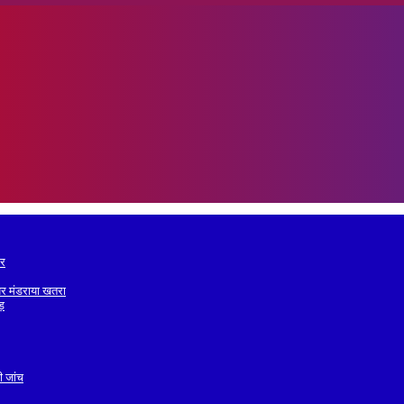
ोर
व पर मंडराया खतरा
वड़
ी जांच