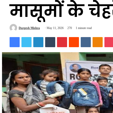
मासूमों के चेह
Send
Durgesh Mishra
May 11, 2026
270
1 minute read
an
Facebook
Twitter
LinkedIn
Tumblr
Pinterest
Reddit
VKontakte
Odnokl
email