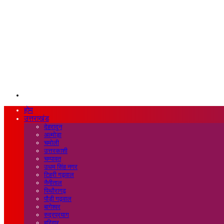
Search
for
होम
उत्तराखंड
देहरादून
अल्मोड़ा
चमोली
उत्तरकाशी
चम्पावत
उधम सिंह नगर
टिहरी गढ़वाल
नैनीताल
पिथौरागढ़
पौड़ी गढ़वाल
बागेश्वर
रुद्रप्रयाग
हरिद्वार