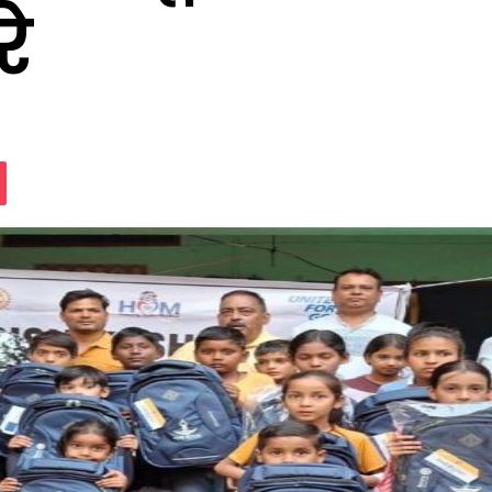
रे
assniki
Pocket