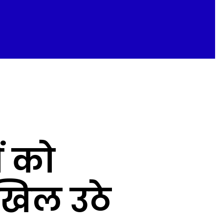
ं को
खिल उठे