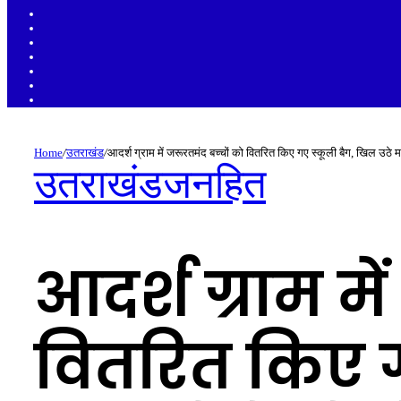
Sidebar
Random
Article
Log
In
Instagram
YouTube
Twitter
Facebook
Home
/
उतराखंड
/
आदर्श ग्राम में जरूरतमंद बच्चों को वितरित किए गए स्कूली बैग, खिल उठे मास
उतराखंड
जनहित
आदर्श ग्राम मे
वितरित किए ग