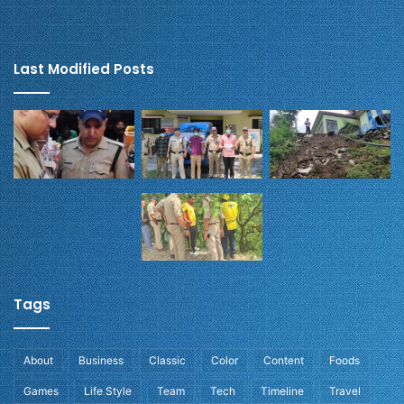
Last Modified Posts
Tags
About
Business
Classic
Color
Content
Foods
Games
Life Style
Team
Tech
Timeline
Travel