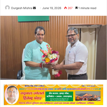
Send
Durgesh Mishra
June 19, 2026
267
1 minute read
an
email