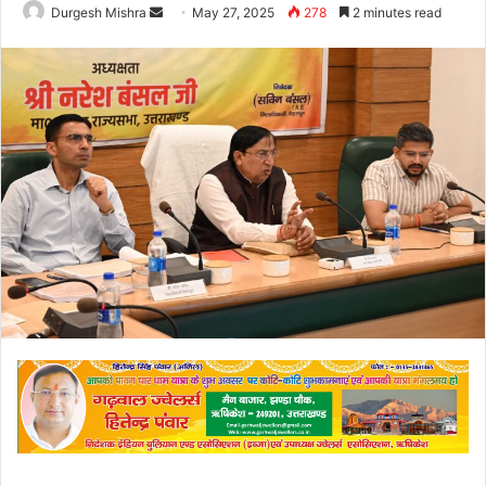
Send
Durgesh Mishra
May 27, 2025
278
2 minutes read
an
email