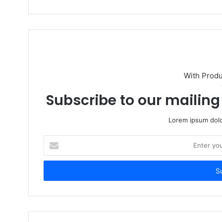
With Prod
Subscribe to our mailing 
Lorem ipsum dolo
Enter
your
Email
address