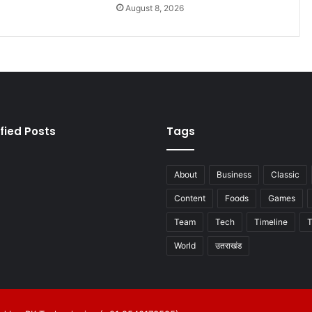
6
August 8, 2026
fied Posts
Tags
About
Business
Classic
Content
Foods
Games
Team
Tech
Timeline
T
World
उतराखंड