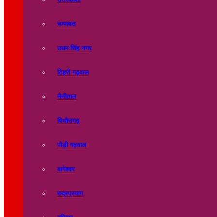
चम्पावत
उधम सिंह नगर
टिहरी गढ़वाल
नैनीताल
पिथौरागढ़
पौड़ी गढ़वाल
बागेश्वर
रुद्रप्रयाग