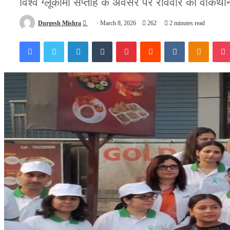
विश्व ग्लूकोमा सप्ताह के अवसर पर रविवार को वाॅक
Send
Durgesh Mishra
March 8, 2026
262
2 minutes read
an
Facebook
Twitter
LinkedIn
Tumblr
Pinterest
Reddit
VKontakte
Odnokl
email