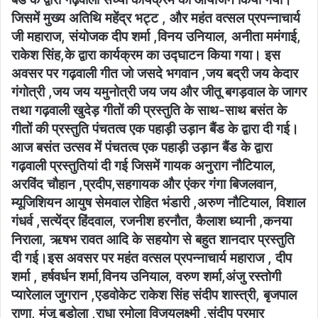
जिसमें मुख्य अतिथि महेंद्र भट्ट , और महंत वत्सल प्रपन्नाचार्य
जी महाराज, संयोजक दीप शर्मा ,विनय उनियाल, अनीता ममंगाई,
राकेश सिंह,के द्वारा कार्यक्रम का उद्घाटन किया गया। इस
अवसर पर गढ़वाली गीत जो जसदे भगवान ,जय बद्री जय केदार
गंगोत्री ,जय जय यमुनोत्री जय जय और जीतू बगड़वाल के जागर
तथा गढ़वाली खुदेड़ गीतों की प्रस्तुति के साथ-साथ बसंत के
गीतों की प्रस्तुति पंचतत्व एक पहाड़ी उड़ान बैंड के द्वारा दी गई।
आज बसंत उत्सव में पंचतत्व एक पहाड़ी उड़ान बैंड के द्वारा
गढ़वाली प्रस्तुतियां दी गई जिसमें गायक अनुराग नौटियाल,
अरविंद चौहान ,प्रदीप,सहगायक और एंकर गंगा बिजलवान,
म्यूजिशियन आयुष सेमवाल रोहित भंडारी ,अरुण नौटियाल, विशाल
गंधर्व ,सत्येंद्र हिंदवाल, रजनीश हरनौत, कैलाश ध्यानी ,कनया
निराला, ऋषभ रावत आदि के सहयोग से बहुत शानदार प्रस्तुति
दी गई।इस अवसर पर महंत वत्सल प्रपन्नाचार्य महाराज , दीप
शर्मा , हर्षवर्धन शर्मा,विनय उनियाल, वरुण शर्मा,अंजु रस्तोगी
प्यारेलाल जुगरान ,एडवोकेट राकेश सिंह संदीप शास्त्री, बृजपाल
राणा, मंजू बडोला ,राधा रमोला विजयलक्ष्मी ,संदीप परमार