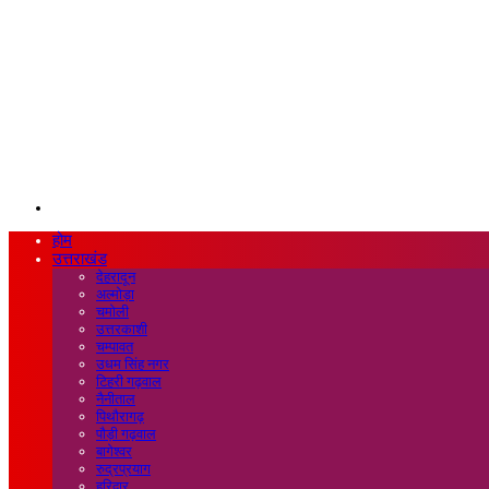
Search
for
होम
उत्तराखंड
देहरादून
अल्मोड़ा
चमोली
उत्तरकाशी
चम्पावत
उधम सिंह नगर
टिहरी गढ़वाल
नैनीताल
पिथौरागढ़
पौड़ी गढ़वाल
बागेश्वर
रुद्रप्रयाग
हरिद्वार