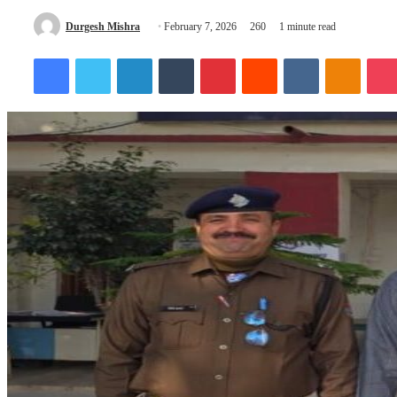
Send
Durgesh Mishra
February 7, 2026
260
1 minute read
an
Facebook
Twitter
LinkedIn
Tumblr
Pinterest
Reddit
VKontakte
Odnokl
email