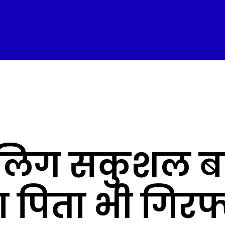
ालिग सकुशल ब
 पिता भी गिरफ