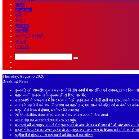
आस्था
टेक्नोलॉजी
दुर्घटना
पर्यटन
प्रशासन
राजनीति
एक्सक्लूसिव खबरें
स्पोर्ट्स
LOGIN
Search
Sidebar
for
Random
Article
Thursday, August 6 2026
Breaking News
कुलपति प्रो. अम्बरीश कुमार महाजन ने वित्तीय कार्यों में पारदर्शिता एवं समयबद्धता पर दिया ज
महाराज की राजस्थान के मुख्यमंत्री से शिष्टाचार भेंट
उत्तरकाशी के पापड़गाड़ में फिर धंसा गंगोत्री हाईवे तेजी से चौड़ी होती गई दरार, क्यार्क गां
सावन के महीने में धर्मनगरी में आस्था का महासैलाब, 60 साल की महिलाओं के कंधों पर कां
मसूरी बोर्ड बैठक में हंगामा, धरने पर बैठे सभासद
2036 ओलंपिक मेजबानी का संकल्प लेकर कावड़ उठाएंगी रेखा आर्या
अलकनंदा का जलस्तर चेतावनी स्तर पर पहुंचा
बीएलओ की आत्महत्या मामले में एसआईआर के काम के दबाव में जान देने की बात आई सामने
हाईकोर्ट के आदेश पर उत्तर प्रदेश के डीएलएड कर उत्तराखंड के शिक्षक बने लोगों की हो रह
झड़ीपानी में होटल समेत कई भवनों को बेदखली का नोटिस