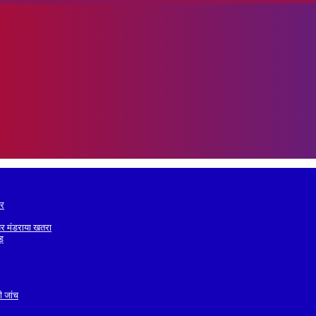
ोर
व पर मंडराया खतरा
वड़
ी जांच