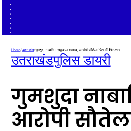
Sidebar
Random
Article
Log
In
Instagram
YouTube
Twitter
Facebook
Home
/
उतराखंड
/
गुमशुदा नाबालिग सकुशल बरामद, आरोपी सौतेला पिता भी गिरफ्तार
उतराखंड
पुलिस डायरी
गुमशुदा नाब
आरोपी सौतेला